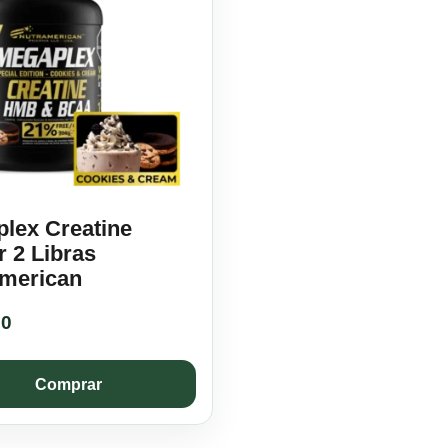
lex Creatine
 2 Libras
merican
90
Comprar