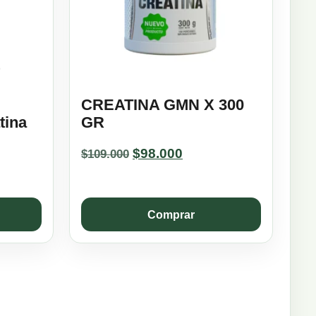
CREATINA GMN X 300
tina
GR
Original
Current
$
98.000
$
109.000
price
price
was:
is:
$109.000.
$98.000.
Comprar