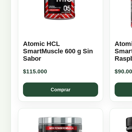
Atomic HCL
Atom
SmartMuscle 600 g Sin
Smart
Sabor
Rasp
$
115.000
$
90.0
Comprar