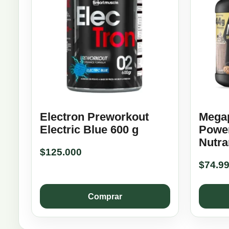
Electron Preworkout
Megap
Electric Blue 600 g
Power
Nutra
$
125.000
$
74.9
Comprar