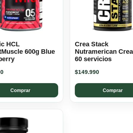
ic HCL
Crea Stack
Muscle 600g Blue
Nutramerican Crea
berry
60 servicios
00
$
149.990
Comprar
Comprar