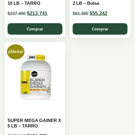
10 LB – TARRO
2 LB – Bolsa
Original
Current
Original
Current
$
213.741
$
55.242
$
237.490
$
61.380
price
price
price
price
was:
is:
was:
is:
$237.490.
$213.741.
$61.380.
$55.242.
Comprar
Comprar
¡Oferta!
SUPER MEGA GAINER X
5 LB – TARRO