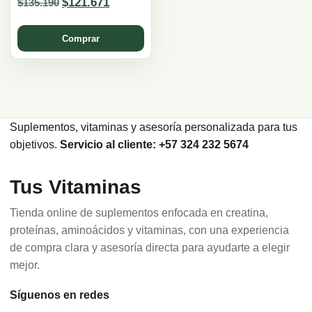
Original
Current
$
121.671
$
135.190
price
price
was:
is:
$135.190.
$121.671.
Comprar
Suplementos, vitaminas y asesoría personalizada para tus
objetivos.
Servicio al cliente: +57 324 232 5674
Tus Vitaminas
Tienda online de suplementos enfocada en creatina,
proteínas, aminoácidos y vitaminas, con una experiencia
de compra clara y asesoría directa para ayudarte a elegir
mejor.
Síguenos en redes