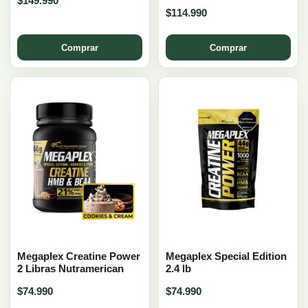
$
149.990
$
114.990
Comprar
Comprar
Megaplex Creatine Power
Megaplex Special Edition
2 Libras Nutramerican
2.4 lb
$
74.990
$
74.990