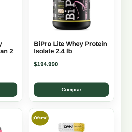
y
BiPro Lite Whey Protein
can 2
Isolate 2.4 lb
$
194.990
Comprar
¡Oferta!