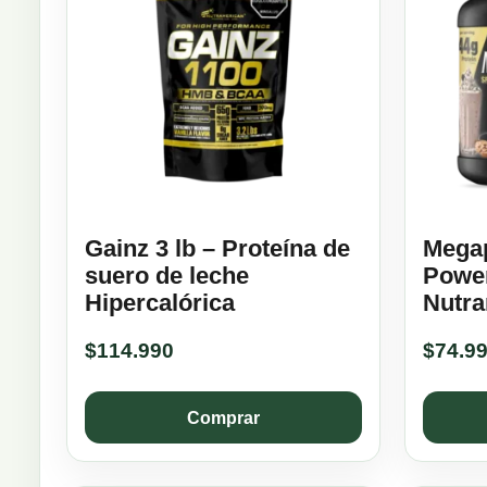
Gainz 3 lb – Proteína de
Megap
suero de leche
Power
Hipercalórica
Nutra
$
114.990
$
74.9
Comprar