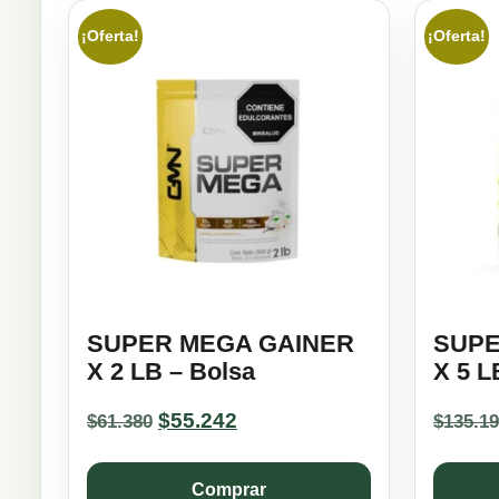
¡Oferta!
¡Oferta!
SUPER MEGA GAINER
SUPE
X 2 LB – Bolsa
X 5 
Original
Current
$
55.242
$
61.380
$
135.1
price
price
was:
is:
Comprar
$61.380.
$55.242.