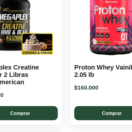
lex Creatine
Proton Whey Vainil
 2 Libras
2.05 lb
merican
$
160.000
90
Comprar
Comprar