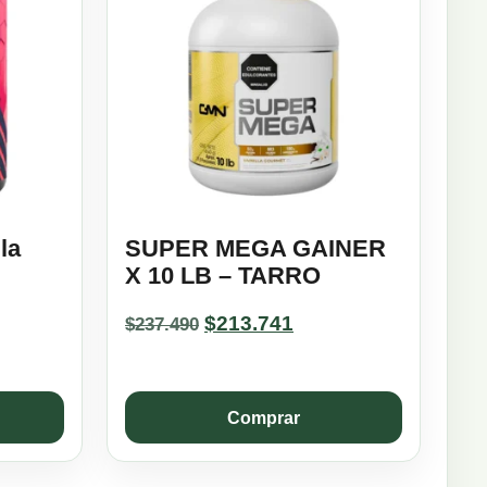
la
SUPER MEGA GAINER
X 10 LB – TARRO
Original
Current
$
213.741
$
237.490
price
price
was:
is:
$237.490.
$213.741.
Comprar