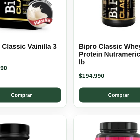
 Classic Vainilla 3
Bipro Classic Whe
Protein Nutrameri
lb
990
$
194.990
Comprar
Comprar