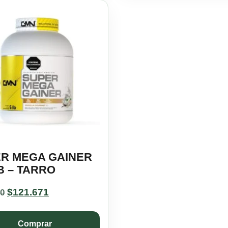
R MEGA GAINER
LB – TARRO
Original
Current
$
121.671
90
price
price
was:
is:
Comprar
$135.190.
$121.671.