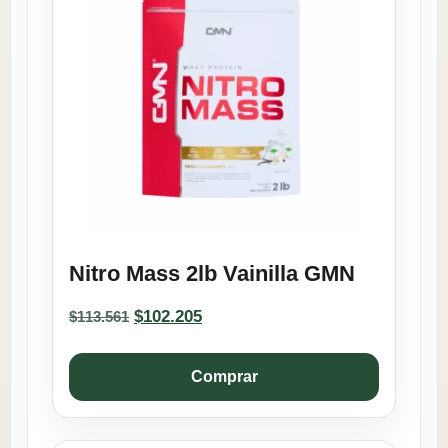
Nitro Mass 2lb Vainilla GMN
Original
Current
$
102.205
$
113.561
price
price
was:
is:
$113.561.
$102.205.
Comprar