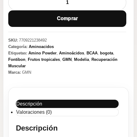
Powder
Frutos
Comprar
Tropicales
200g
cantidad
SKU:
7709221238492
Categoría:
Aminoacidos
Etiquetas:
Amino Powder
,
Aminoácidos
,
BCAA
,
bogota
,
Fontibon
,
Frutos tropicales
,
GMN
,
Modelia
,
Recuperación
Muscular
Marca:
GMN
Descripción
Valoraciones (0)
Descripción