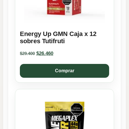
Energy Up GMN Caja x 12
sobres Tutifruti
Original
Current
$
26.460
$
29.400
price
price
was:
is:
$29.400.
$26.460.
Comprar