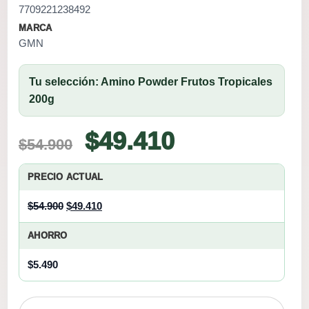
7709221238492
MARCA
GMN
Tu selección: Amino Powder Frutos Tropicales
200g
Original
Current
$
49.410
$
54.900
price
price
PRECIO ACTUAL
was:
is:
Original
Current
$
54.900
$
49.410
$54.900.
$49.410.
price
price
AHORRO
was:
is:
$54.900.
$49.410.
$
5.490
Amino