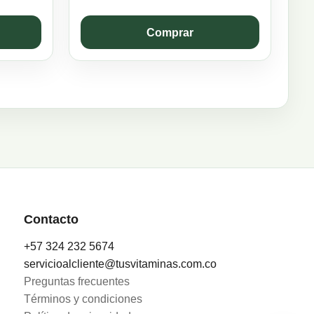
price
price
was:
is:
Comprar
$67.518.
$60.766.
Contacto
+57 324 232 5674
servicioalcliente@tusvitaminas.com.co
Preguntas frecuentes
Términos y condiciones