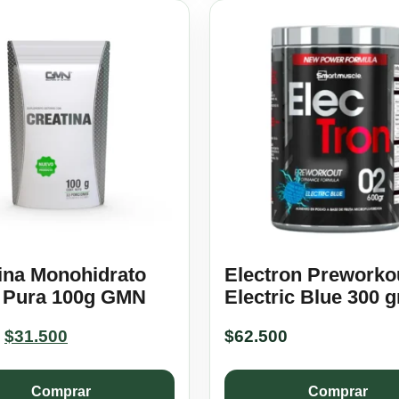
ina Monohidrato
Electron Preworko
 Pura 100g GMN
Electric Blue 300 g
Original
Current
$
31.500
$
62.500
price
price
was:
is:
Comprar
Comprar
$35.000.
$31.500.