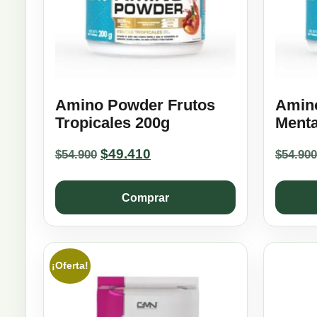
Amino Powder Frutos
Amin
Tropicales 200g
Ment
Original
Current
$
49.410
$
54.900
$
54.900
price
price
was:
is:
Comprar
$54.900.
$49.410.
¡Oferta!