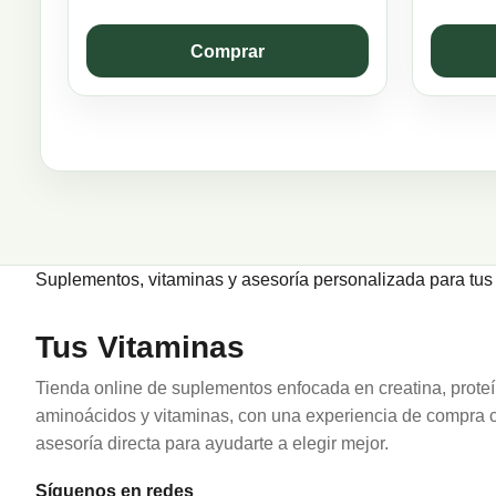
price
price
was:
is:
Comprar
$29.400.
$26.460.
Suplementos, vitaminas y asesoría personalizada para tus 
Tus Vitaminas
Tienda online de suplementos enfocada en creatina, proteí
aminoácidos y vitaminas, con una experiencia de compra c
asesoría directa para ayudarte a elegir mejor.
Síguenos en redes