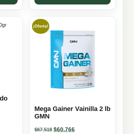
¡Oferta!
ado
Mega Gainer Vainilla 2 lb
GMN
Original
Current
$
60.766
$
67.518