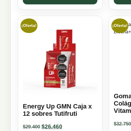
¡Oferta!
¡Oferta!
Goma
Colág
Energy Up GMN Caja x
Vitam
12 sobres Tutifruti
$
32.750
Original
Current
$
26.460
$
29.400