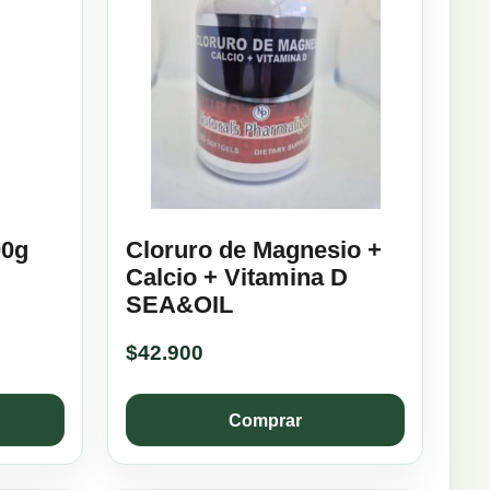
00g
Cloruro de Magnesio +
Calcio + Vitamina D
SEA&OIL
$
42.900
Comprar