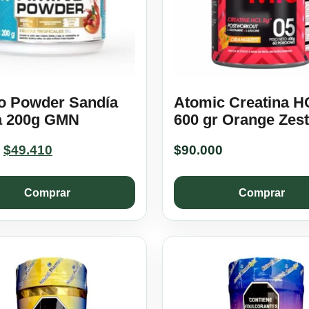
o Powder Sandía
Atomic Creatina H
a 200g GMN
600 gr Orange Zest
Original
Current
$
49.410
$
90.000
price
price
was:
is:
Comprar
Comprar
$54.900.
$49.410.