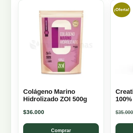
¡Oferta!
Colágeno Marino
Creat
Hidrolizado ZOI 500g
100%
$
36.000
$
35.000
Comprar