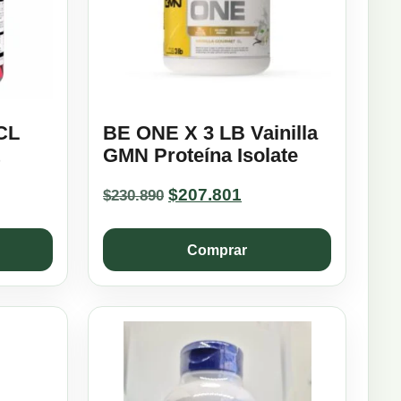
CL
BE ONE X 3 LB Vainilla
GMN Proteína Isolate
Original
Current
$
207.801
$
230.890
price
price
was:
is:
Comprar
$230.890.
$207.801.