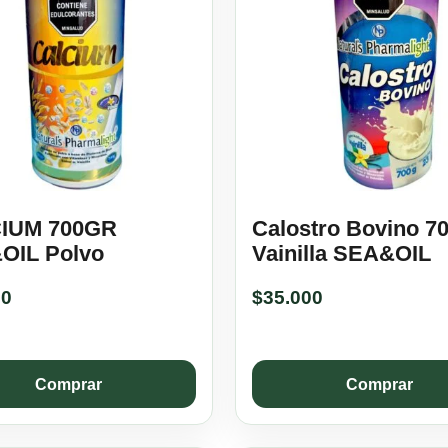
IUM 700GR
Calostro Bovino 7
OIL Polvo
Vainilla SEA&OIL
00
$
35.000
Comprar
Comprar