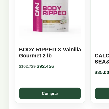
BODY RIPPED X Vainilla
Gourmet 2 lb
CALC
SEA&
Original
Current
$
92.456
$
102.729
price
price
$
35.0
was:
is:
$102.729.
$92.456.
Comprar