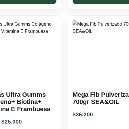
s Ultra Gumms
Mega Fib Pulveriz
eno+ Biotina+
700gr SEA&OIL
ina E Frambuesa
$
36.200
Original
Current
$
25.000
price
price