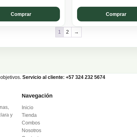
was:
is:
$32.750.
$25.000.
Comprar
Comprar
1
2
→
objetivos.
Servicio al cliente: +57 324 232 5674
Navegación
nas,
Inicio
lara y
Tienda
Combos
Nosotros