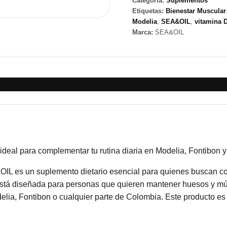
Categoría:
Suplementos
+
Etiquetas:
Bienestar Muscular
Modelia
,
SEA&OIL
,
vitamina 
Vitamina
Marca:
SEA&OIL
D
SEA&OIL
cantidad
deal para complementar tu rutina diaria en Modelia, Fontibon y
IL es un suplemento dietario esencial para quienes buscan com
está diseñada para personas que quieren mantener huesos y mú
ia, Fontibon o cualquier parte de Colombia. Este producto es 