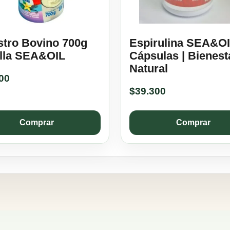
stro Bovino 700g
Espirulina SEA&OI
illa SEA&OIL
Cápsulas | Bienest
Natural
00
$
39.300
Comprar
Comprar