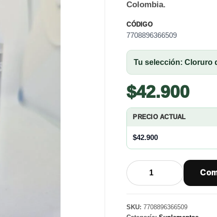
Colombia.
CÓDIGO
7708896366509
Tu selección: Cloruro
$
42.900
PRECIO ACTUAL
$
42.900
Cloruro
Com
de
Magnesio
+
SKU:
7708896366509
Calcio