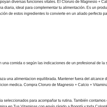
apoyan diversas funciones vitales. El Cloruro de Magnesio + C
tina diaria, ideal para complementar tu alimentación. Es un prod
ón de estos ingredientes lo convierte en un aliado perfecto pa
n una comida o según las indicaciones de un profesional de la 
aza una alimentacion equilibrada. Mantener fuera del alcance de
ndicion medica. Compra Cloruro de Magnesio + Calcio + Vitami
a seleccionados para acompañar tu rutina. También contamos
ina en Tus Vitaminas con envío rápido a Bogotá y toda Colom