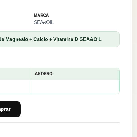
MARCA
SEA&OIL
 de Magnesio + Calcio + Vitamina D SEA&OIL
AHORRO
prar