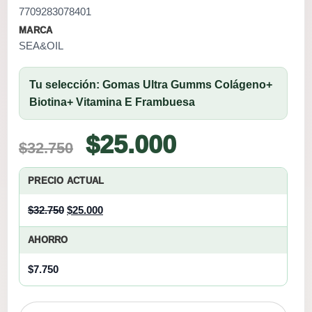
7709283078401
MARCA
SEA&OIL
Tu selección: Gomas Ultra Gumms Colágeno+
Biotina+ Vitamina E Frambuesa
Original
Current
$
25.000
$
32.750
price
price
PRECIO ACTUAL
was:
is:
Original
Current
$
32.750
$
25.000
$32.750.
$25.000.
price
price
AHORRO
was:
is:
$32.750.
$25.000.
$
7.750
Gomas