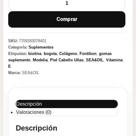
Ultra
Gumms
Comprar
Colágeno+
Biotina+
Vitamina
SKU:
7709283078401
E
Categoría:
Suplementos
Frambuesa
Etiquetas:
biotina
,
bogota
,
Colágeno
,
Fontibon
,
gomas
cantidad
suplemento
,
Modelia
,
Piel Cabello Uñas
,
SEA&OIL
,
Vitamina
E
Marca:
SEA&OIL
Descripción
Valoraciones (0)
Descripción